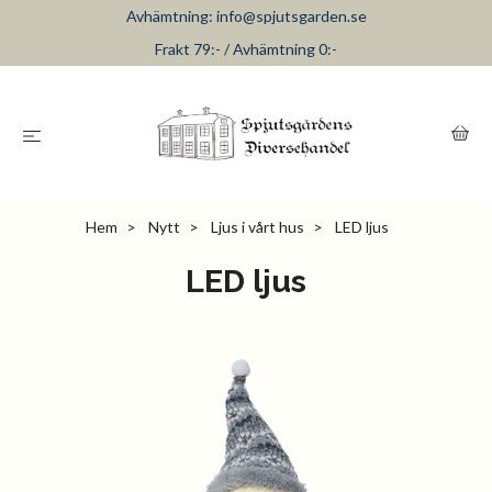
Avhämtning:
info@spjutsgarden.se
Frakt 79:- / Avhämtning 0:-
Hem
Nytt
Ljus i vårt hus
LED ljus
LED ljus