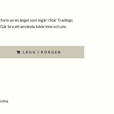
t i form av en ängel som ingår i Star Tradings
Går bra att använda både inne och ute.
LÄGG I KORGEN
rading