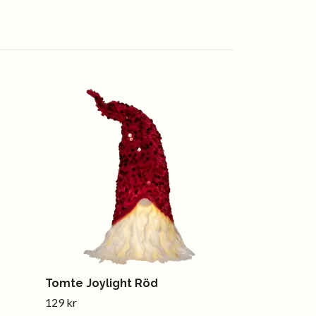
Julgranssli
White
299 kr
Tomte Joylight Röd
129 kr