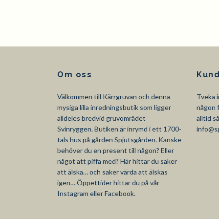
Om oss
Kund
Välkommen till Kärrgruvan och denna
Tveka i
mysiga lilla inredningsbutik som ligger
någon f
alldeles bredvid gruvområdet
alltid 
Svinryggen. Butiken är inrymd i ett 1700-
info@s
tals hus på gården Spjutsgården. Kanske
behöver du en present till någon? Eller
något att piffa med? Här hittar du saker
att älska… och saker värda att älskas
igen… Öppettider hittar du på vår
Instagram eller Facebook.