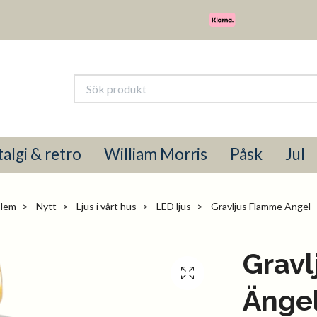
algi & retro
William Morris
Påsk
Jul
Hem
Nytt
Ljus i vårt hus
LED ljus
Gravljus Flamme Ängel
Grav
Änge