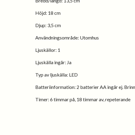
Bredd/längd: 13,5 cm
Höjd: 18 cm
Djup: 3,5 cm
Användningsområde:
Utomhus
Ljuskällor:
1
Ljuskälla ingår:
Ja
Typ av ljuskälla:
LED
Batteriinformation:
2 batterier AA ingår ej. Brin
Timer:
6 timmar på, 18 timmar av, repeterande