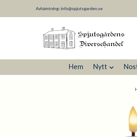
Avhämtning:
info@spjutsgarden.se
Hem
Nytt
Nost