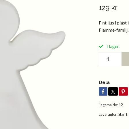
129 kr
Fint ljus i plas
Flamme-familj. 
I lager.
Dela
Lagersaldo:
12
Leverantör:
Star T