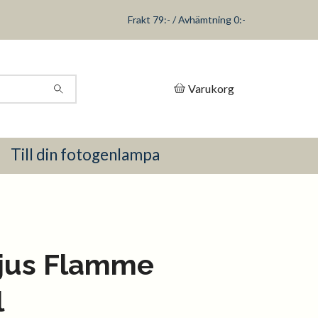
Frakt 79:- / Avhämtning 0:-
Varukorg
Till din fotogenlampa
ljus Flamme
l