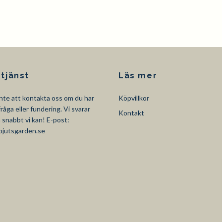
tjänst
Läs mer
nte att kontakta oss om du har
Köpvillkor
råga eller fundering. Vi svarar
Kontakt
så snabbt vi kan! E-post:
pjutsgarden.se