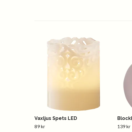
Vaxljus Spets LED
Block
89 kr
139 kr