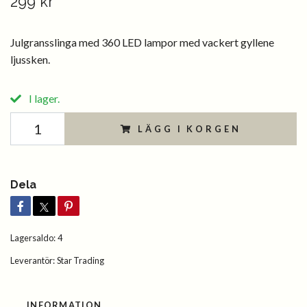
299 kr
Julgransslinga med 360 LED lampor med vackert gyllene
ljussken.
I lager.
LÄGG I KORGEN
Dela
Lagersaldo:
4
Leverantör:
Star Trading
INFORMATION