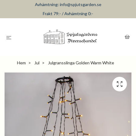
Avhämtning:
info@spjutsgarden.se
Frakt 79:- / Avhämtning 0:-
Hem
Jul
Julgransslinga Golden Warm White