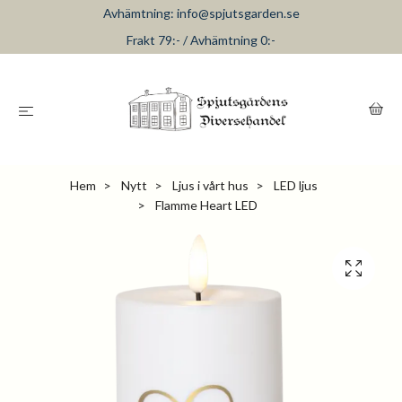
Avhämtning:
info@spjutsgarden.se
Frakt 79:- / Avhämtning 0:-
Hem
Nytt
Ljus i vårt hus
LED ljus
Flamme Heart LED