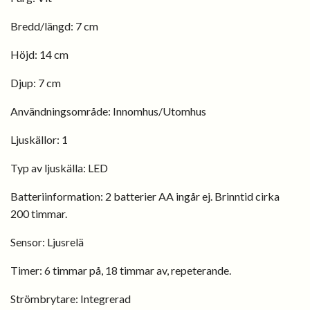
Bredd/längd: 7 cm
Höjd:
14 cm
Djup:
7 cm
Användningsområde: Innomhus/
Utomhus
Ljuskällor:
1
Typ av ljuskälla:
LED
Batteriinformation:
2 batterier AA ingår ej. Brinntid cirka
200 timmar.
Sensor:
Ljusrelä
Timer:
6 timmar på, 18 timmar av, repeterande.
Strömbrytare: I
ntegrerad