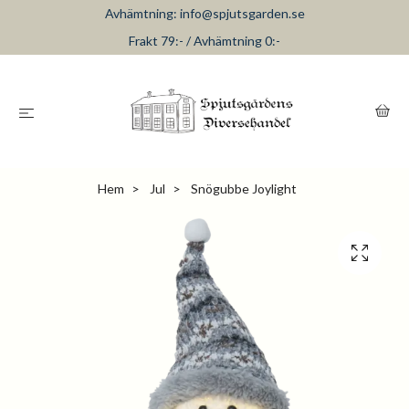
Avhämtning:
info@spjutsgarden.se
Frakt 79:- / Avhämtning 0:-
Hem
Jul
Snögubbe Joylight