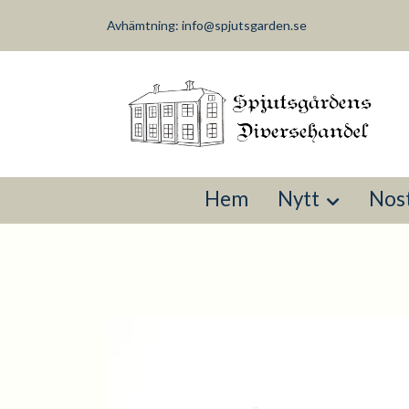
Avhämtning:
info@spjutsgarden.se
Hem
Nytt
Nost