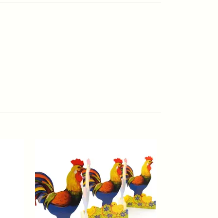
Hönan Prilla
169 kr