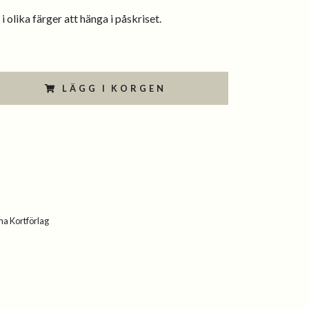
 olika färger att hänga i påskriset.
LÄGG I KORGEN
a Kortförlag