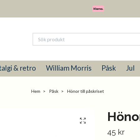
algi & retro
William Morris
Påsk
Jul
Hem
Påsk
Hönor till påskriset
Hönor
45 kr