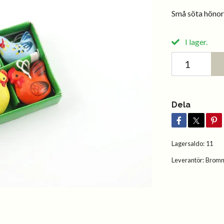
Små söta hönor i
I lager.
Dela
Lagersaldo:
11
Leverantör:
Bromm