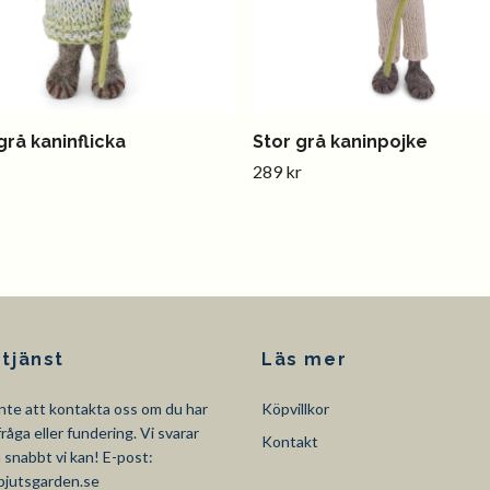
grå kaninflicka
Stor grå kaninpojke
289 kr
tjänst
Läs mer
nte att kontakta oss om du har
Köpvillkor
råga eller fundering. Vi svarar
Kontakt
så snabbt vi kan! E-post:
pjutsgarden.se