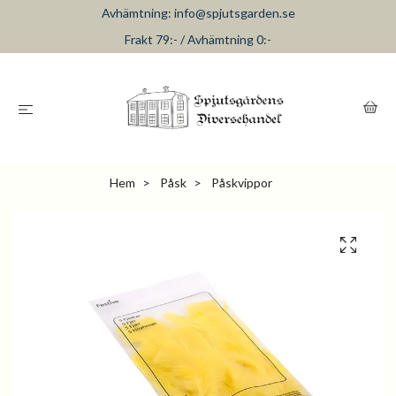
Avhämtning:
info@spjutsgarden.se
Frakt 79:- / Avhämtning 0:-
Hem
Påsk
Påskvippor