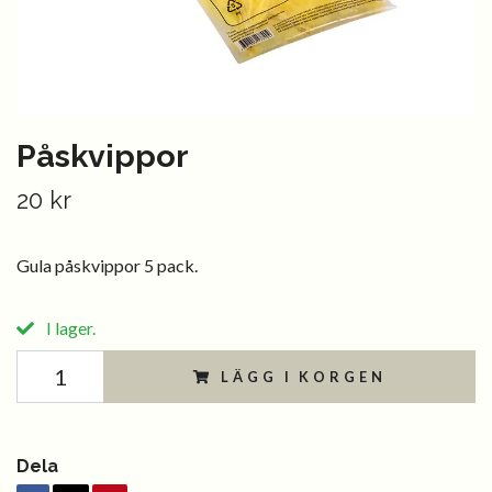
Påskvippor
20 kr
Gula påskvippor 5 pack.
I lager.
LÄGG I KORGEN
Dela