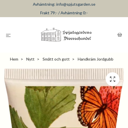
Avhämtning:
info@spjutsgarden.se
Frakt 79:- / Avhämtning 0:-
Hem
Nytt
Smått och gott
Handkräm Jordgubb