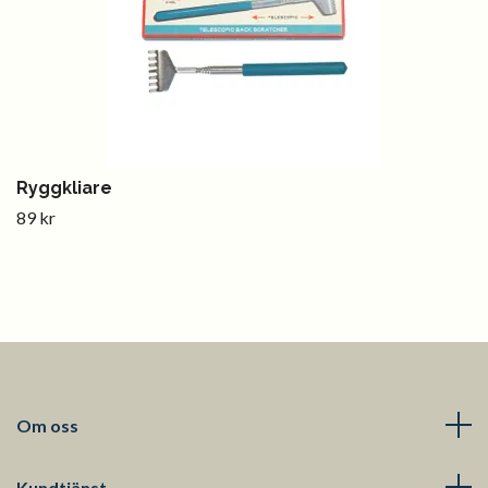
Ryggkliare
89 kr
Om oss
Kundtjänst