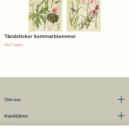
Tändstickor Sommarblommor
Slut i lager
Om oss
Kundtjänst