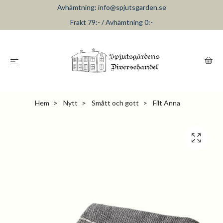
Avhämtning:
info@spjutsgarden.se
Frakt 79:- / Avhämtning 0:-
Hem
Nytt
Smått och gott
Filt Anna