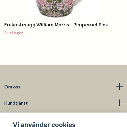
Frukostmugg William Morris - Pimpernel Pink
Slut i lager
Om oss
Kundtjänst
Läs mer
Vi använder cookies