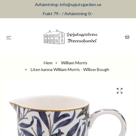
Avhämtning:
info@spjutsgarden.se
Frakt 79:- / Avhämtning 0:-
Hem
William Morris
Liten kanna William Morris - Willow Bough