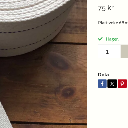
75 kr
Platt veke 69 m
I lager.
Dela