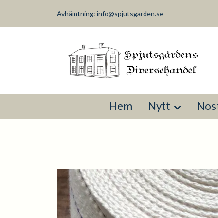
Avhämtning:
info@spjutsgarden.se
Hem
Nytt
Nost