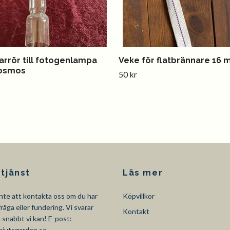
arrör till fotogenlampa
Veke för flatbrännare 16 m
Kosmos
50 kr
tjänst
Läs mer
nte att kontakta oss om du har
Köpvillkor
råga eller fundering. Vi svarar
Kontakt
så snabbt vi kan! E-post:
pjutsgarden.se