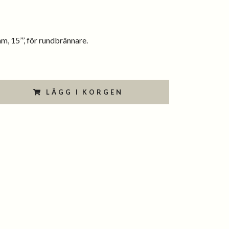
m, 15’’’, för rundbrännare.
LÄGG I KORGEN