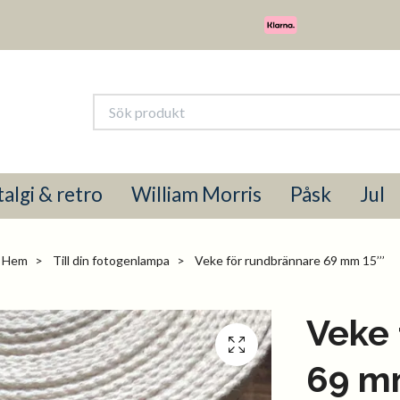
algi & retro
William Morris
Påsk
Jul
Hem
Till din fotogenlampa
Veke för rundbrännare 69 mm 15’’’
Veke 
69 mm