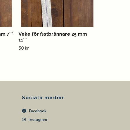
m 7’’’
Veke för flatbrännare 25 mm
11’’’
50 kr
Sociala medier
Facebook
Instagram