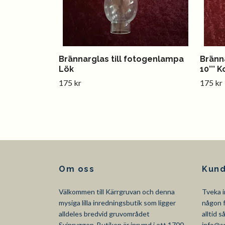
Brännarglas till fotogenlampa
Bränn
Lök
10’’’ 
175 kr
175 kr
Om oss
Kund
Välkommen till Kärrgruvan och denna
Tveka i
mysiga lilla inredningsbutik som ligger
någon f
alldeles bredvid gruvområdet
alltid 
Svinryggen. Butiken är inrymd i ett 1700-
info@s