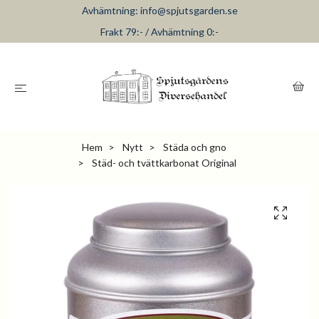
Avhämtning:
info@spjutsgarden.se
Frakt 79:- / Avhämtning 0:-
Hem
Nytt
Städa och gno
Städ- och tvättkarbonat Original