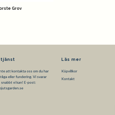
orste Grov
tjänst
Läs mer
nte att kontakta oss om du har
Köpvillkor
råga eller fundering. Vi svarar
Kontakt
så snabbt vi kan! E-post:
pjutsgarden.se