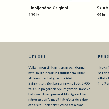
Linoljesåpa Original
Skurb
139 kr
95 kr
Om oss
Kund
Välkommen till Kärrgruvan och denna
Tveka i
mysiga lilla inredningsbutik som ligger
någon f
alldeles bredvid gruvområdet
alltid 
Svinryggen. Butiken är inrymd i ett 1700-
info@s
tals hus på gården Spjutsgården. Kanske
behöver du en present till någon? Eller
något att piffa med? Här hittar du saker
att älska… och saker värda att älskas