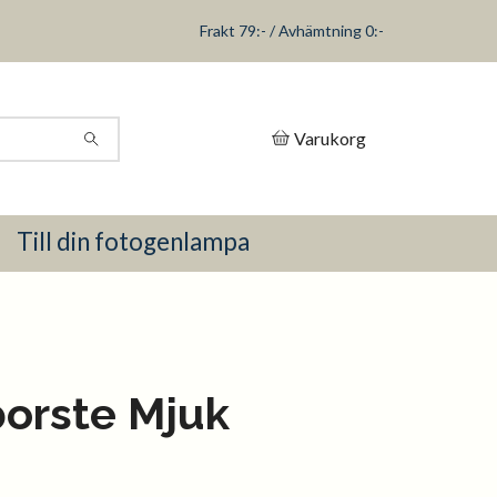
Frakt 79:- / Avhämtning 0:-
Varukorg
Till din fotogenlampa
orste Mjuk