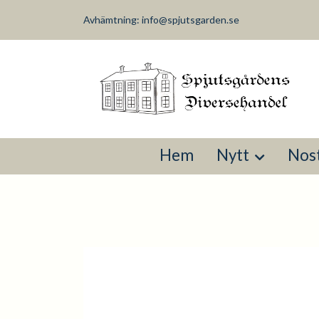
Avhämtning:
info@spjutsgarden.se
Hem
Nytt
Nost