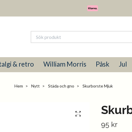
algi & retro
William Morris
Påsk
Jul
Hem
Nytt
Städa och gno
Skurborste Mjuk
Skurb
95 kr