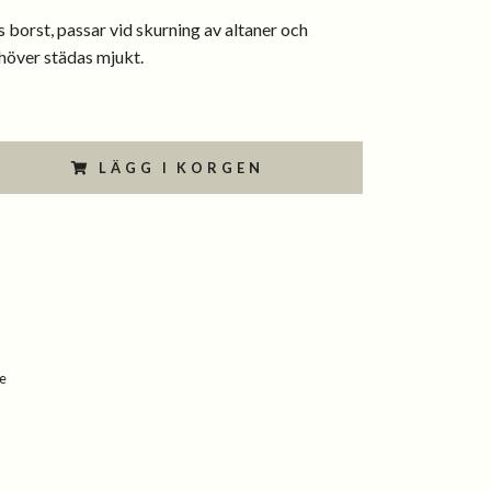
s borst, passar vid skurning av altaner och
höver städas mjukt.
LÄGG I KORGEN
e