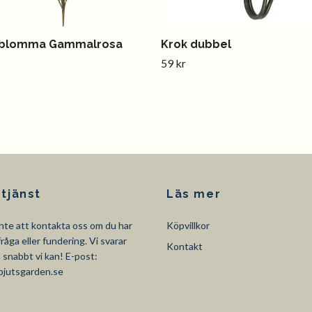
tblomma Gammalrosa
Krok dubbel
59 kr
tjänst
Läs mer
nte att kontakta oss om du har
Köpvillkor
råga eller fundering. Vi svarar
Kontakt
så snabbt vi kan! E-post:
pjutsgarden.se