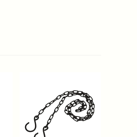
Handkräm P
75 kr