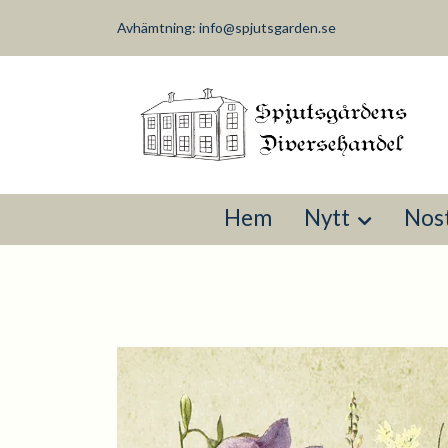
Avhämtning:
info@spjutsgarden.se
Hem
Nytt
Nost