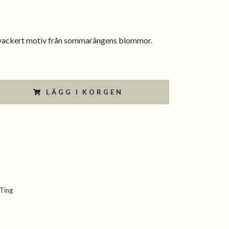
vackert motiv från sommarängens blommor.
LÄGG I KORGEN
 Ting