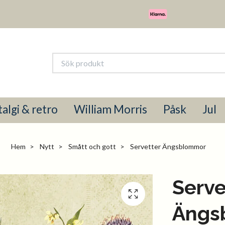
algi & retro
William Morris
Påsk
Jul
Hem
Nytt
Smått och gott
Servetter Ängsblommor
Serve
Ängs