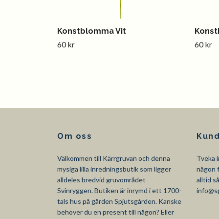
Konstblomma Vit
Kons
60 kr
60 kr
Om oss
Kund
Välkommen till Kärrgruvan och denna
Tveka i
mysiga lilla inredningsbutik som ligger
någon f
alldeles bredvid gruvområdet
alltid 
Svinryggen. Butiken är inrymd i ett 1700-
info@s
tals hus på gården Spjutsgården. Kanske
behöver du en present till någon? Eller