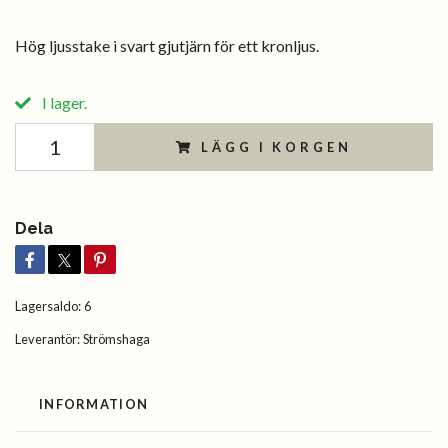
Hög ljusstake i svart gjutjärn för ett kronljus.
I lager.
LÄGG I KORGEN
Dela
Lagersaldo:
6
Leverantör:
Strömshaga
INFORMATION