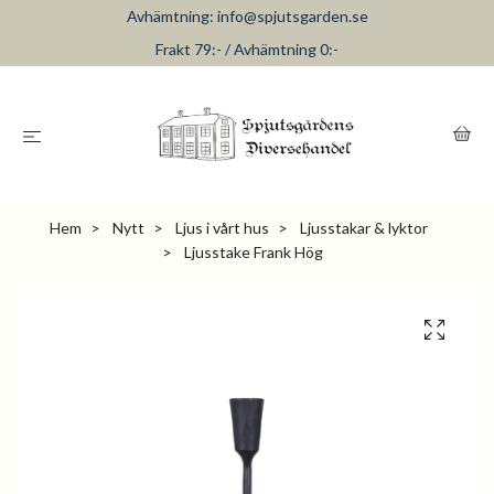
Avhämtning:
info@spjutsgarden.se
Frakt 79:- / Avhämtning 0:-
Hem
Nytt
Ljus i vårt hus
Ljusstakar & lyktor
Ljusstake Frank Hög