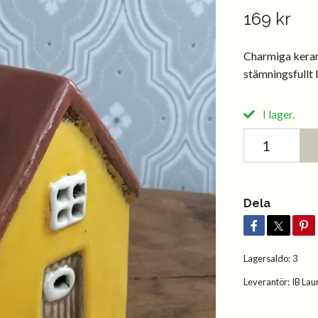
169 kr
Charmiga keram
stämningsfullt l
I lager.
Dela
Lagersaldo:
3
Leverantör:
IB Lau