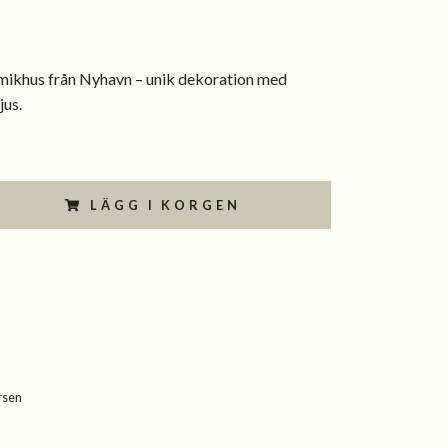
ikhus från Nyhavn – unik dekoration med
jus.
LÄGG I KORGEN
rsen