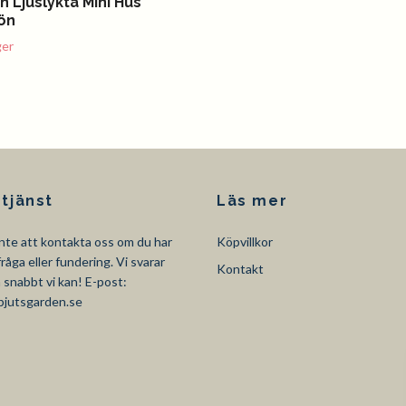
 Ljuslykta Mini Hus
ön
ger
tjänst
Läs mer
nte att kontakta oss om du har
Köpvillkor
råga eller fundering. Vi svarar
Kontakt
så snabbt vi kan! E-post:
pjutsgarden.se