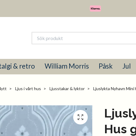
algi & retro
William Morris
Påsk
Jul
ytt
Ljus i vårt hus
Ljusstakar & lyktor
Ljuslykta Nyhavn Mini 
Ljusl
Hus g