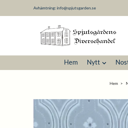
Avhämtning:
info@spjutsgarden.se
Hem
Nytt
Nost
Hem
N