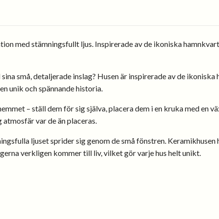
ion med stämningsfullt ljus. Inspirerade av de ikoniska hamnkvar
na små, detaljerade inslag? Husen är inspirerade av de ikonisk
 en unik och spännande historia.
met – ställ dem för sig själva, placera dem i en kruka med en växt
g atmosfär var de än placeras.
ingsfulla ljuset sprider sig genom de små fönstren. Keramikhusen h
erna verkligen kommer till liv, vilket gör varje hus helt unikt.