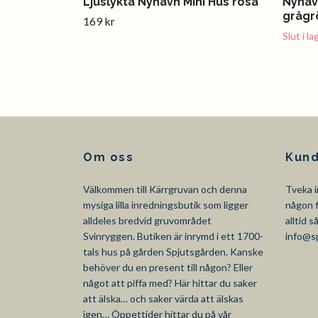
Ljuslykta Nyhavn Mini Hus rosa
Nyhavn
grågr
169 kr
Slut i la
Om oss
Kund
Välkommen till Kärrgruvan och denna
Tveka i
mysiga lilla inredningsbutik som ligger
någon f
alldeles bredvid gruvområdet
alltid 
Svinryggen. Butiken är inrymd i ett 1700-
info@s
tals hus på gården Spjutsgården. Kanske
behöver du en present till någon? Eller
något att piffa med? Här hittar du saker
att älska… och saker värda att älskas
igen… Öppettider hittar du på vår