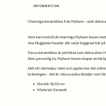
INFORMATION
Charmiga keramikhus från Nyhavn – unik dekorat
Vem kan motstå de charmiga Nyhavn-husen med si
sina färgglada fasader, där varje byggnad bär på
Dessa keramikhus är perfekta som dekoration i hem
liten, personlig by. Nyhavn-husen skapar en härli
Sätt ett värmeljus i dem och upplev hur det stämn
bränningen – det är i dessa unika detaljer som färg
Storlek: 8x10 cm
Material: Keramik