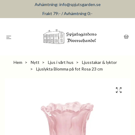
Avhämtning:
info@spjutsgarden.se
Frakt 79:- / Avhämtning 0:-
Hem
Nytt
Ljus i vårt hus
Ljusstakar & lyktor
Ljuslykta Blomma på fot Rosa 23 cm