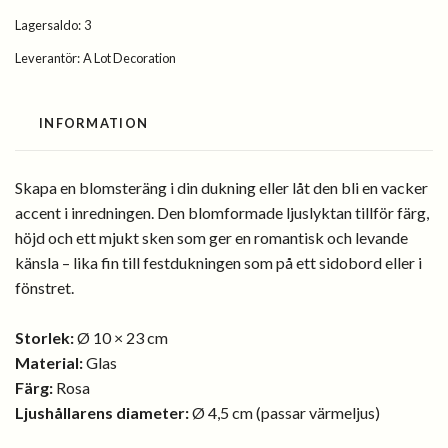
Lagersaldo:
3
Leverantör:
A Lot Decoration
INFORMATION
Skapa en blomsteräng i din dukning eller låt den bli en vacker
accent i inredningen. Den blomformade ljuslyktan tillför färg,
höjd och ett mjukt sken som ger en romantisk och levande
känsla – lika fin till festdukningen som på ett sidobord eller i
fönstret.
Storlek:
Ø 10 × 23 cm
Material:
Glas
Färg:
Rosa
Ljushållarens diameter:
Ø 4,5 cm (passar värmeljus)