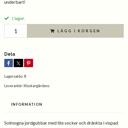
underbart!
I lager.
LÄGG I KORGEN
Dela
Lagersaldo:
8
Leverantör:
Klockargårdens
INFORMATION
Solmogna jordgubbar med lite socker och dränkta i vispad