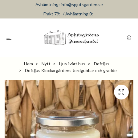
Avhämtning:
info@spjutsgarden.se
Frakt 79:- / Avhämtning 0:-
Hem
Nytt
Ljus i vårt hus
Doftljus
Doftljus Klockargårdens Jordgubbar och grädde