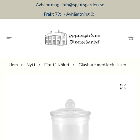
Avhämtning:
info@spjutsgarden.se
Frakt 79:- / Avhämtning 0:-
Hem
Nytt
Fint till köket
Glasburk med lock - liten