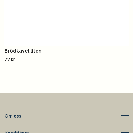
Brödkavel liten
79 kr
Om oss
Kundtjänst