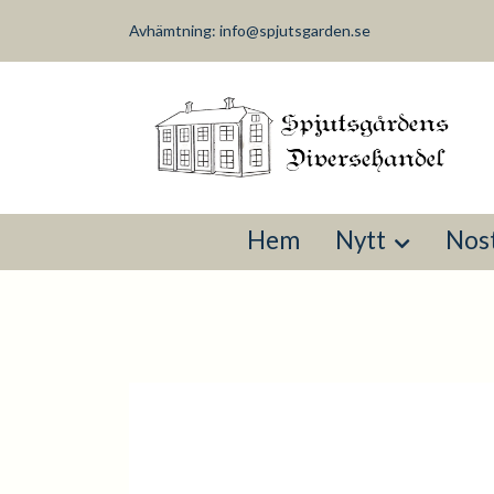
Avhämtning:
info@spjutsgarden.se
Hem
Nytt
Nost