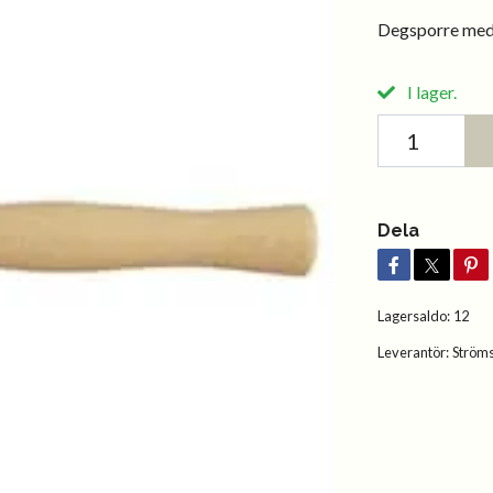
Degsporre med 
I lager.
Dela
Lagersaldo:
12
Leverantör:
Ström