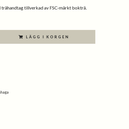
trähandtag tillverkad av FSC-märkt bokträ.
LÄGG I KORGEN
shaga