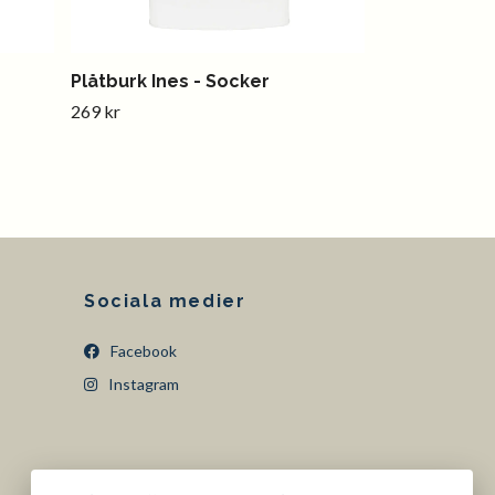
Plåtburk Ines - Socker
269 kr
Sociala medier
Facebook
Instagram