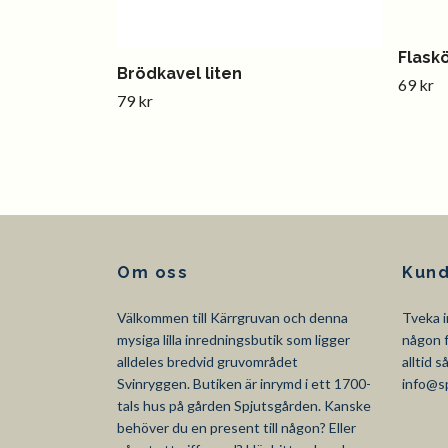
Flask
Brödkavel liten
69 kr
79 kr
Om oss
Kund
Välkommen till Kärrgruvan och denna
Tveka i
mysiga lilla inredningsbutik som ligger
någon f
alldeles bredvid gruvområdet
alltid 
Svinryggen. Butiken är inrymd i ett 1700-
info@s
tals hus på gården Spjutsgården. Kanske
behöver du en present till någon? Eller