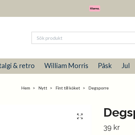
algi & retro
William Morris
Påsk
Jul
Hem
Nytt
Fint till köket
Degsporre
Degs
39 kr