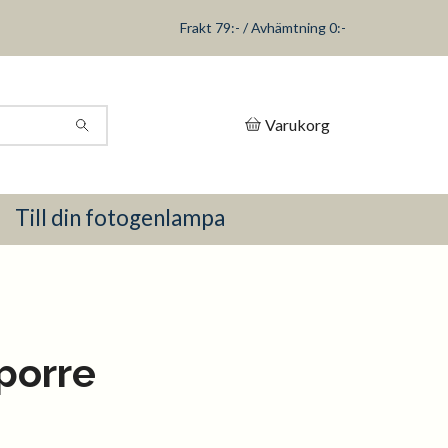
Frakt 79:- / Avhämtning 0:-
Varukorg
Till din fotogenlampa
porre