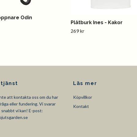
öppnare Odin
Plåtburk Ines - Kakor
269 kr
tjänst
Läs mer
nte att kontakta oss om du har
Köpvillkor
råga eller fundering. Vi svarar
Kontakt
så snabbt vi kan! E-post:
pjutsgarden.se