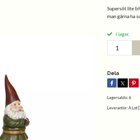
Supersöt lite bl
man gärna ha s
I lager.
Dela
Lagersaldo:
6
Leverantör:
A Lot 