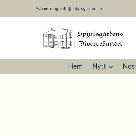
Avhämtning:
info@spjutsgarden.se
Hem
Nytt
Nost