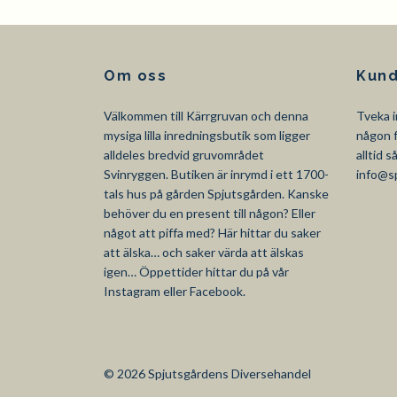
Om oss
Kund
Välkommen till Kärrgruvan och denna
Tveka i
mysiga lilla inredningsbutik som ligger
någon f
alldeles bredvid gruvområdet
alltid 
Svinryggen. Butiken är inrymd i ett 1700-
info@s
tals hus på gården Spjutsgården. Kanske
behöver du en present till någon? Eller
något att piffa med? Här hittar du saker
att älska… och saker värda att älskas
igen… Öppettider hittar du på vår
Instagram eller Facebook.
© 2026 Spjutsgårdens Diversehandel