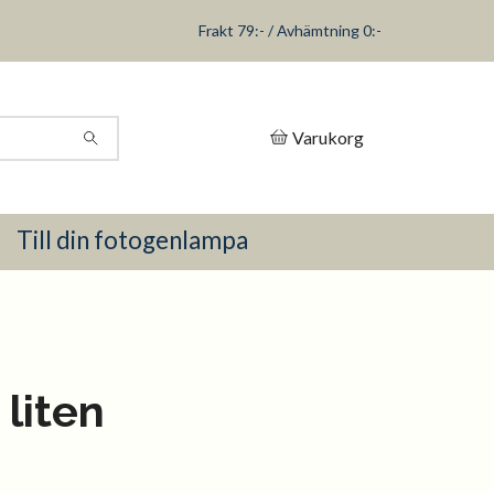
Frakt 79:- / Avhämtning 0:-
Varukorg
Till din fotogenlampa
 liten