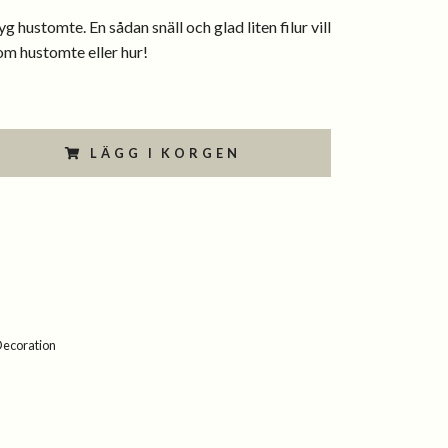
yg hustomte. En sådan snäll och glad liten filur vill
om hustomte eller hur!
LÄGG I KORGEN
Decoration