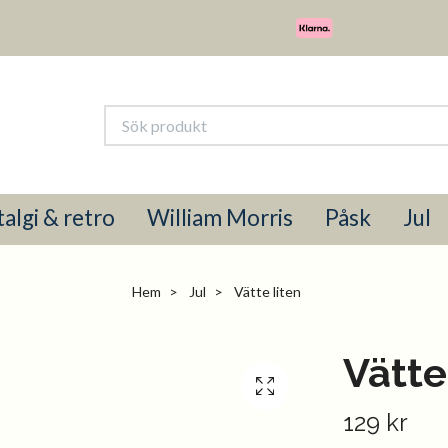
algi & retro
William Morris
Påsk
Jul
Hem
Jul
Vätte liten
Vätte
129 kr