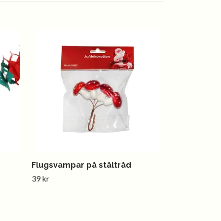
Ängel
49 kr
Flugsvampar på ståltråd
39 kr