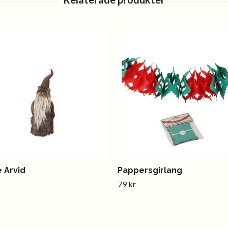
 Arvid
Pappersgirlang
79 kr