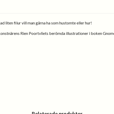
ad liten filur vill man gärna ha som hustomte eller hur!
nstnärens Rien Poortvliets berömda illustrationer i boken Gnomes,