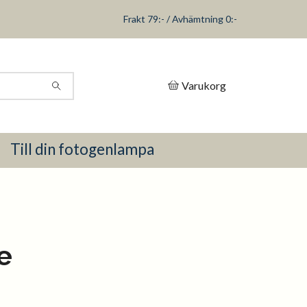
Frakt 79:- / Avhämtning 0:-
Varukorg
Till din fotogenlampa
e