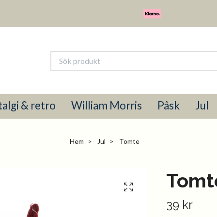
algi & retro
William Morris
Påsk
Jul
Hem
Jul
Tomte
Tomt
39 kr