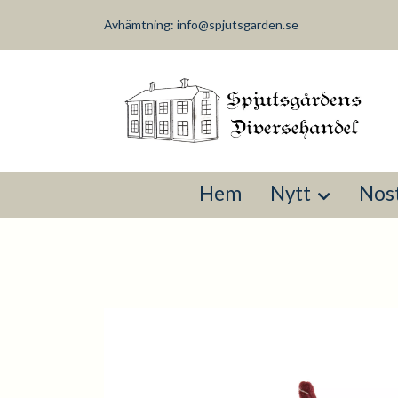
Avhämtning:
info@spjutsgarden.se
Hem
Nytt
Nost