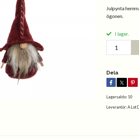
Julpynta hemma
ögonen.
I lager.
Dela
Lagersaldo:
10
Leverantör:
A Lot 