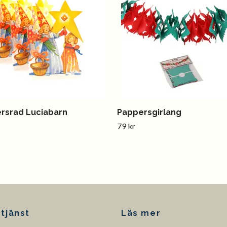
rsrad Luciabarn
Pappersgirlang
79 kr
tjänst
Läs mer