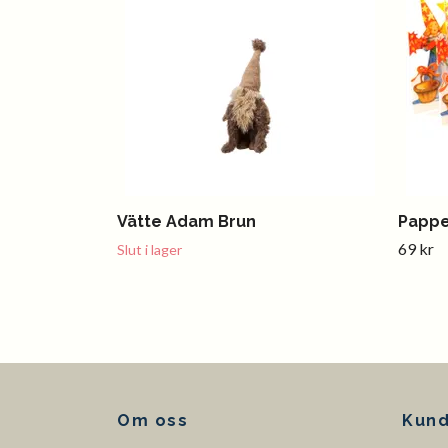
Vätte Adam Brun
Pappe
69 kr
Slut i lager
Om oss
Kund