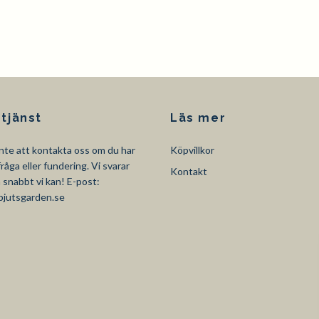
tjänst
Läs mer
nte att kontakta oss om du har
Köpvillkor
råga eller fundering. Vi svarar
Kontakt
så snabbt vi kan! E-post:
pjutsgarden.se