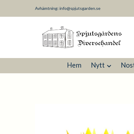
Avhämtning:
info@spjutsgarden.se
Hem
Nytt
Nost