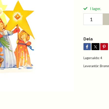
I lager.
Dela
Lagersaldo:
4
Leverantör:
Bromm