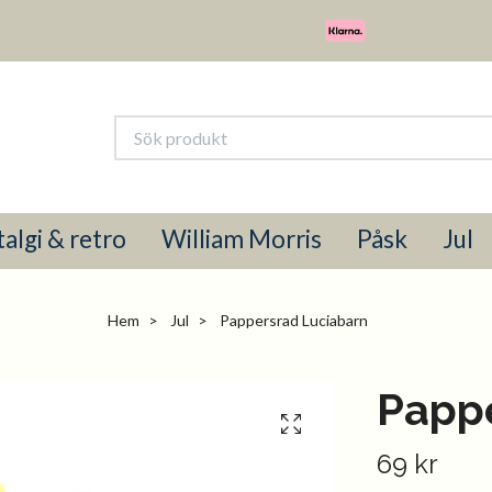
algi & retro
William Morris
Påsk
Jul
Hem
Jul
Pappersrad Luciabarn
Papp
69 kr