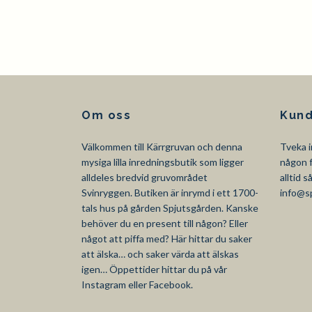
Om oss
Kund
Välkommen till Kärrgruvan och denna
Tveka i
mysiga lilla inredningsbutik som ligger
någon f
alldeles bredvid gruvområdet
alltid 
Svinryggen. Butiken är inrymd i ett 1700-
info@s
tals hus på gården Spjutsgården. Kanske
behöver du en present till någon? Eller
något att piffa med? Här hittar du saker
att älska… och saker värda att älskas
igen… Öppettider hittar du på vår
Instagram eller Facebook.