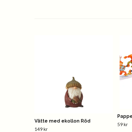
Pappe
Vätte med ekollon Röd
59 kr
149 kr