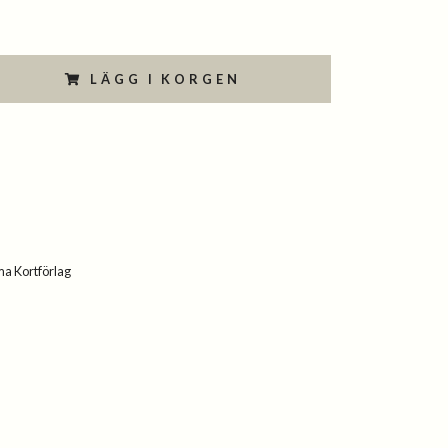
LÄGG I KORGEN
a Kortförlag