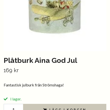
Plåtburk Aina God Jul
169 kr
Fantastisk julburk från Strömshaga!
I lager.
LÄGG I KORGEN